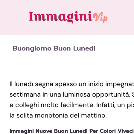
Skip
to
content
Buongiorno Buon Lunedi
Il lunedì segna spesso un inizio impegnat
settimana in una luminosa opportunità. S
e colleghi molto facilmente. Infatti, un 
la solita monotonia del mattino.
​immagini Nuove Buon Lunedì Per Colori Vivaci