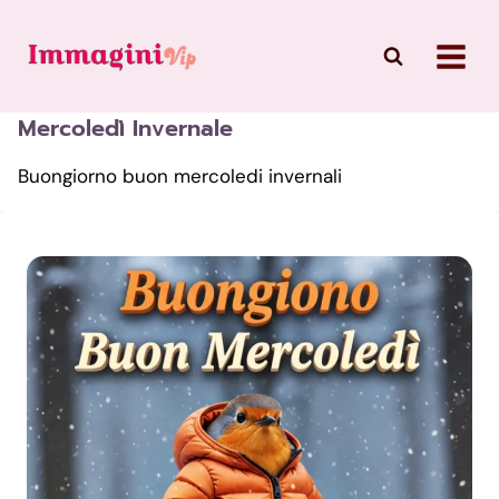
Skip
to
content
Mercoledì Invernale
Buongiorno buon mercoledi invernali