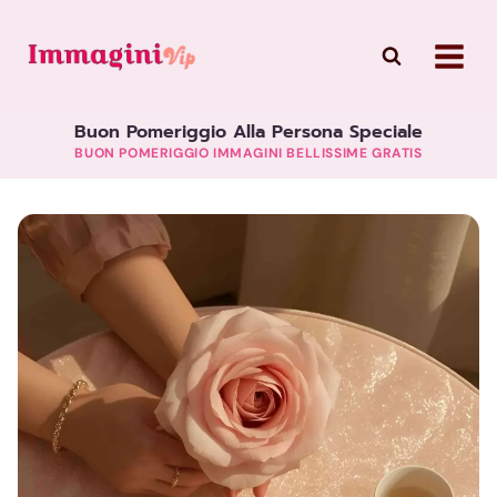
Skip
to
content
Buon Pomeriggio Alla Persona Speciale
BUON POMERIGGIO IMMAGINI BELLISSIME GRATIS