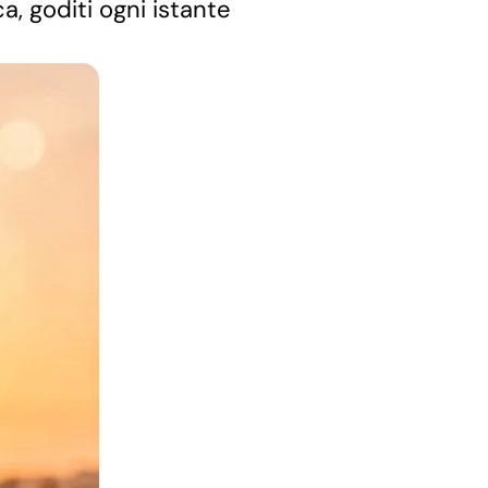
a, goditi ogni istante